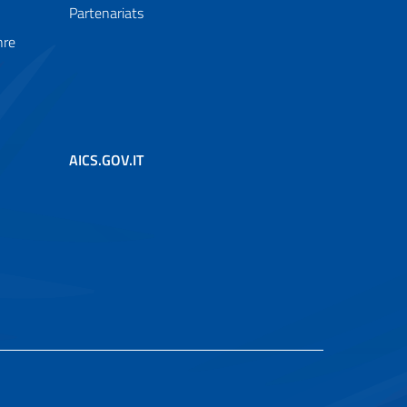
Partenariats
nre
AICS.GOV.IT