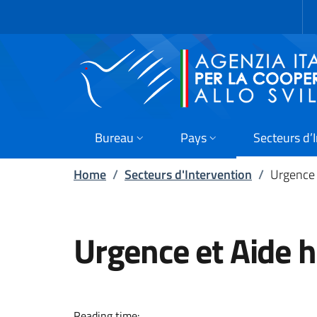
Skip to main content
Go to footer
Bureau
Pays
Secteurs d’
Home
/
Secteurs d'Intervention
/
Urgence 
Urgence et Aide 
Dans un contexte rég
Reading time: