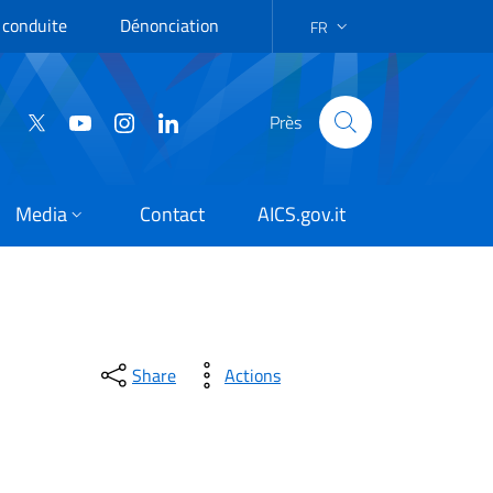
 conduite
Dénonciation
FR
LANGUAGE SELECTION: FR
Près
Media
Contact
AICS.gov.it
Share
Actions
lités prolongées, l’insécur