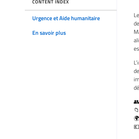
CONTENT INDEX
Le
Urgence et Aide humanitaire
de
Ma
En savoir plus
al
es
L’
de
im
dé
👥
📁
🌍
💶