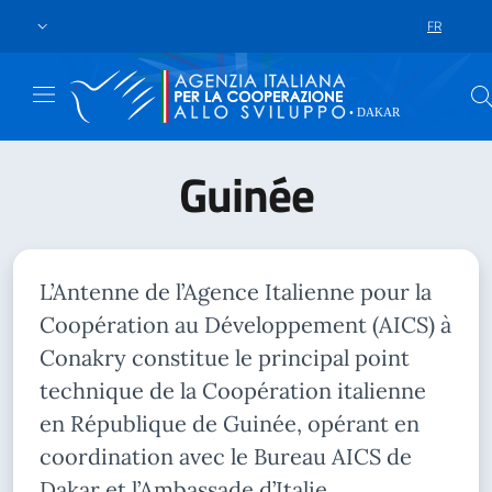
Skip to main content
Go to footer
FR
LANGUAGE 
Guinée
L’Antenne de l’Agence Italienne pour la
Coopération au Développement (AICS) à
Conakry constitue le principal point
technique de la Coopération italienne
en République de Guinée, opérant en
coordination avec le Bureau AICS de
Dakar et l’Ambassade d’Italie.