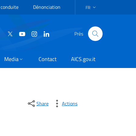
 conduite
Dénonciation
FR
LANGUAGE SELECTION: FR
Près
Media
Contact
AICS.gov.it
Share
Actions
Diallo, écrivaine – avec à