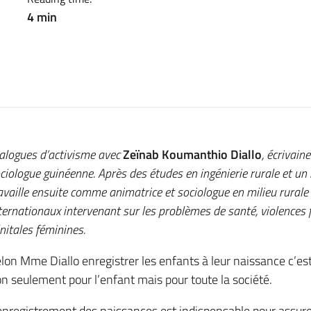
4 min
alogues d’activisme avec
Zeïnab Koumanthio Diall
o
, écrivain
ciologue guinéenne. Après des études en ingénierie rurale et un
availle ensuite comme animatrice et sociologue en milieu rura
ternationaux intervenant sur les problèmes de santé, violences 
nitales féminines.
lon Mme Diallo enregistrer les enfants à leur naissance c’
n seulement pour l’enfant mais pour toute la société.
enregistrement des naissances est indispensable pour assurer 