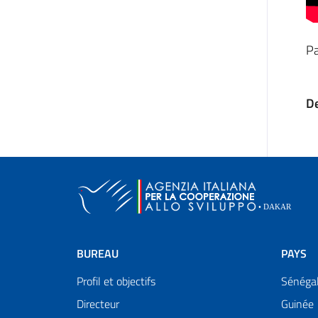
P
De
BUREAU
PAYS
Profil et objectifs
Sénéga
Directeur
Guinée