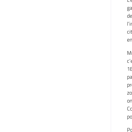
ga
de
l’
ci
en
Mm
c’
18
pa
pr
zo
on
Co
po
Po