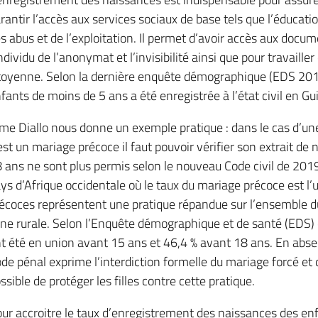
rantir l’accès aux services sociaux de base tels que l’éducatio
s abus et de l’exploitation. Il permet d’avoir accès aux docum
individu de l’anonymat et l’invisibilité ainsi que pour travaille
toyenne. Selon la dernière enquête démographique (EDS 201
fants de moins de 5 ans a été enregistrée à l’état civil en Gu
e Diallo nous donne un exemple pratique : dans le cas d’une j
est un mariage précoce il faut pouvoir vérifier son extrait de
 ans ne sont plus permis selon le nouveau Code civil de 201
ys d’Afrique occidentale où le taux du mariage précoce est l
écoces représentent une pratique répandue sur l’ensemble du 
ne rurale. Selon l’Enquête démographique et de santé (EDS
t été en union avant 15 ans et 46,4 % avant 18 ans. En abse
de pénal exprime l’interdiction formelle du mariage forcé et 
ssible de protéger les filles contre cette pratique.
ur accroitre le taux d’enregistrement des naissances des en