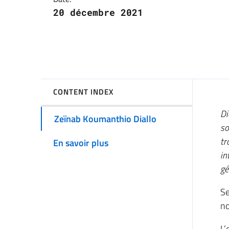
20 décembre 2021
CONTENT INDEX
Di
Zeïnab Koumanthio Diallo
so
tr
En savoir plus
in
gé
Se
no
L’