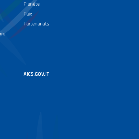
Planète
Paix
Partenariats
nre
AICS.GOV.IT