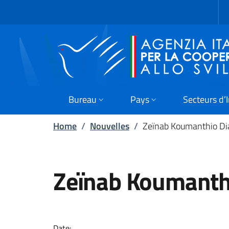
Skip to main content
Go to footer
Bureau
Pays
Secteurs d’
Home
/
Nouvelles
/
Zeïnab Koumanthio Dia
Zeïnab Koumanthi
Dialogues d’activism
Date: