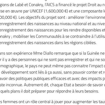
gions de Labé et Conakry, l’AICS a financé le projet Droit a
se en œuvre par UNICEF (1,600,000 €) et une composante l
00,000 €). Les objectifs du projet sont : améliorer l’environn
enregistrement des naissances au niveau national et au nivea
enregistrement des naissances pour les rendre disponibles e
nakry ; mobiliser les Communautés à se contraindre à l’utilis
enregistrement des naissances dans les régions ciblées.
ns son expérience Mme Diallo remarque que si la Guinée ne 
r il y a des personnes qui ne sont pas enregistrer et qui n
mographique, le pays ne peut même pas connaitre l’impact d
 développement sont liés à ça aussi, sans pouvoir conter et r
avoir des politiques publiques efficaces et avec des impacts po
ste inconnue. Autrement dit, chaque Etat a besoin de savoir 
 quels plans il doit préparer pour répondre à leurs besoins.
s femmes ont un rôle central à jouer pour augmenter les ta