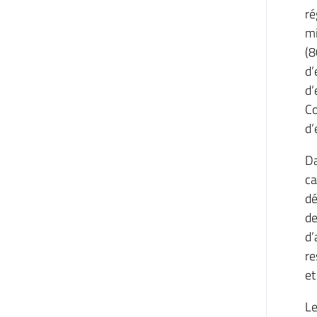
ré
mi
(8
d’
d’
Co
d’
Da
ca
dé
de
d’
re
et
Le