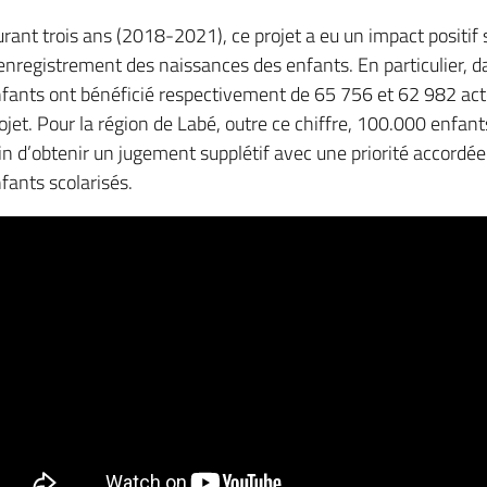
rant trois ans (2018-2021), ce projet a eu un impact positif
enregistrement des naissances des enfants. En particulier, d
fants ont bénéficié respectivement de 65 756 et 62 982 act
ojet. Pour la région de Labé, outre ce chiffre, 100.000 enfa
in d’obtenir un jugement supplétif avec une priorité accordée
fants scolarisés.