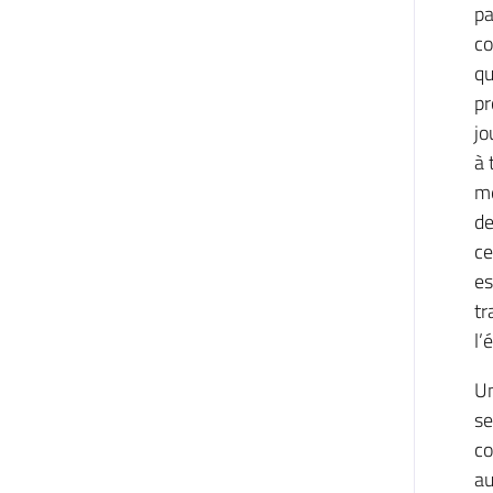
pa
co
qu
pr
jo
à 
mè
de
ce
es
tr
l’
Un
se
co
au