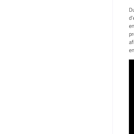
Du
d’
en
pr
af
en